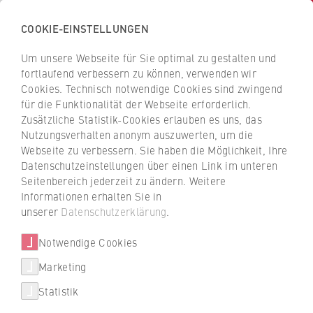
COOKIE-EINSTELLUNGEN
Zurück
zur
Um unsere Webseite für Sie optimal zu gestalten und
INa
Startseite
fortlaufend verbessern zu können, verwenden wir
der
Institut für Nachhaltigkeit der HWR Berlin
Cookies. Technisch notwendige Cookies sind zwingend
für die Funktionalität der Webseite erforderlich.
HWR
Zusätzliche Statistik-Cookies erlauben es uns, das
Berlin
Nutzungsverhalten anonym auszuwerten, um die
Prof. Dr. Birgit Weyer
Webseite zu verbessern. Sie haben die Möglichkeit, Ihre
Datenschutzeinstellungen über einen Link im unteren
Themen
Seitenbereich jederzeit zu ändern. Weitere
Informationen erhalten Sie in
Mitglieder
unserer
Datenschutzerklärung
.
Kooperationen
Notwendige Cookies
Marketing
Statistik