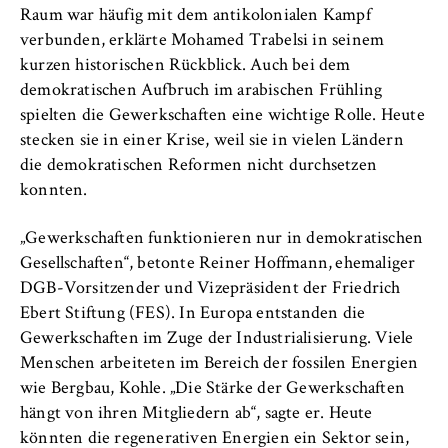
VISITOR_INFO1_LIVE, YSC, yt-remote-
Raum war häufig mit dem antikolonialen Kampf
connected-devices
verbunden, erklärte Mohamed Trabelsi in seinem
kurzen historischen Rückblick. Auch bei dem
Anbieter:
demokratischen Aufbruch im arabischen Frühling
Google Ireland Limited
spielten die Gewerkschaften eine wichtige Rolle. Heute
Zweck:
stecken sie in einer Krise, weil sie in vielen Ländern
Erlaubt das Anzeigen und Abspielen von
die demokratischen Reformen nicht durchsetzen
eingebetteten YouTube-Videos, wobei Daten
konnten.
an Google übertragen und Cookies gesetzt
werden.
„Gewerkschaften funktionieren nur in demokratischen
Gesellschaften“, betonte Reiner Hoffmann, ehemaliger
Cookie Laufzeit:
bis zu 2 Jahre
DGB-Vorsitzender und Vizepräsident der Friedrich
Ebert Stiftung (FES). In Europa entstanden die
Gewerkschaften im Zuge der Industrialisierung. Viele
Menschen arbeiteten im Bereich der fossilen Energien
STATISTIK
wie Bergbau, Kohle. „Die Stärke der Gewerkschaften
hängt von ihren Mitgliedern ab“, sagte er. Heute
Matomo
könnten die regenerativen Energien ein Sektor sein,