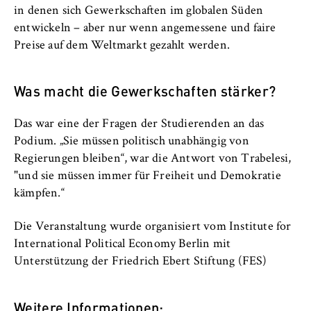
Name:
in denen sich Gewerkschaften im globalen Süden
_pk_id, _pk_ses, _pk_ref
entwickeln – aber nur wenn angemessene und faire
Preise auf dem Weltmarkt gezahlt werden.
Anbieter:
Matomo
Was macht die Gewerkschaften stärker?
Zweck:
Ermöglicht die anonyme Analyse Ihres
Das war eine der Fragen der Studierenden an das
Nutzerverhaltens auf unserer Website, um
Podium. „Sie müssen politisch unabhängig von
unser Angebot fortlaufend zu verbessern.
Hierzu werden Cookies gesetzt, die uns
Regierungen bleiben“, war die Antwort von Trabelesi,
helfen zu verstehen, welche Seiten am
"und sie müssen immer für Freiheit und Demokratie
häufigsten besucht werden.
kämpfen.“
Cookie Laufzeit:
Die Veranstaltung wurde organisiert vom Institute for
bis zu 13 Monate
International Political Economy Berlin mit
Unterstützung der Friedrich Ebert Stiftung (FES)
Weitere Informationen: