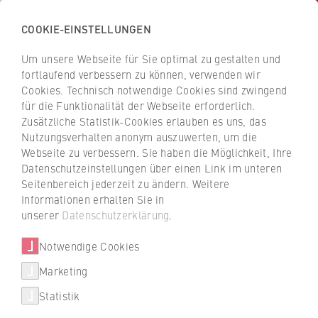
COOKIE-EINSTELLUNGEN
Zurück
zur
Um unsere Webseite für Sie optimal zu gestalten und
INa
Startseite
fortlaufend verbessern zu können, verwenden wir
der
Institut für Nachhaltigkeit der HWR Berlin
Cookies. Technisch notwendige Cookies sind zwingend
für die Funktionalität der Webseite erforderlich.
HWR
Zusätzliche Statistik-Cookies erlauben es uns, das
Berlin
Archiv
Nutzungsverhalten anonym auszuwerten, um die
Webseite zu verbessern. Sie haben die Möglichkeit, Ihre
Internationales
Datenschutzeinstellungen über einen Link im unteren
Seitenbereich jederzeit zu ändern. Weitere
Arabische Gewerkschaften im
Informationen erhalten Sie in
Kampf um Demokratie
unserer
Datenschutzerklärung
.
Notwendige Cookies
Mohamed Trabelsi, ehemaliger Minister für
Marketing
Arbeit und Soziales in Tunesien, sprach an
der HWR Berlin über arabische
Statistik
Gewerkschaften zwischen demokratischen