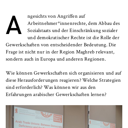
Anbieter:
A
Betreiber dieser Website
ngesichts von Angriffen auf
Arbeitnehmer*innenrechte, dem Abbau des
Zweck:
Sozialstaats und der Einschränkung sozialer
Speichert den Zustimmungsstatus des
und demokratischer Rechte ist die Rolle der
Benutzers für Cookies auf der aktuellen
Domäne. Dadurch wird verhindert, dass das
Gewerkschaften von entscheidender Bedeutung. Die
Cookie-Banner bei jedem erneuten Aufruf
Frage ist nicht nur in der Region Maghreb relevant,
der Website wiederholt angezeigt wird.
sondern auch in Europa und anderen Regionen.
Cookie Laufzeit:
Wie können Gewerkschaften sich organisieren und auf
1 Jahr
diese Herausforderungen reagieren? Welche Strategien
sind erforderlich? Was können wir aus den
Erfahrungen arabischer Gewerkschaften lernen?
TYPO3 Frontend Nutzer
Name:
fe_typo_user
Anbieter: