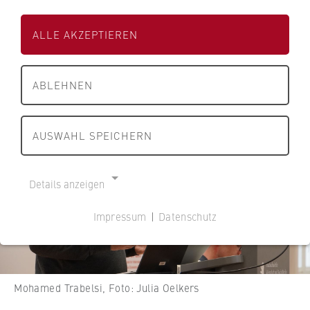
Defiziten und notwendigen Reformen.
ALLE AKZEPTIEREN
24.04.2025
ABLEHNEN
AUSWAHL SPEICHERN
Details anzeigen
Impressum
|
Datenschutz
NOTWENDIGE COOKIES
Cookie Consent
Name:
Mohamed Trabelsi, Foto: Julia Oelkers
cookie_consent