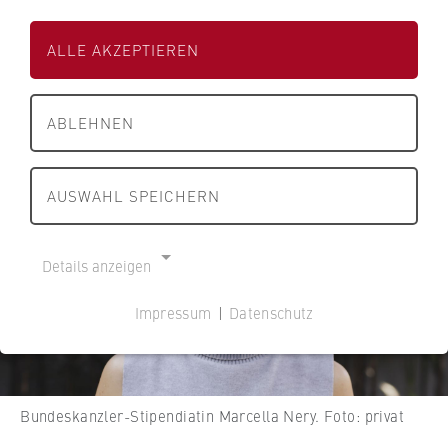
Brasilien und Deutschland.
ALLE AKZEPTIEREN
13.12.2024
ABLEHNEN
AUSWAHL SPEICHERN
Details anzeigen
Impressum
|
Datenschutz
NOTWENDIGE COOKIES
Cookie Consent
Name:
Bundeskanzler-Stipendiatin Marcella Nery. Foto: privat
cookie_consent