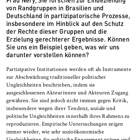
Betreiber dieser Website
von Randgruppen in Brasilien und
Deutschland in partizipatorische Prozesse,
Zweck:
insbesondere im Hinblick auf den Schutz
Dient der Identifizierung der
der Rechte dieser Gruppen und die
Browsersitzung für eingeloggte Frontend-
Erzielung gerechterer Ergebnisse. Können
Benutzer (z. B. im geschützten
Sie uns ein Beispiel geben, was wir uns
Mitgliederbereich). Er speichert die
darunter vorstellen können?
Session-ID und sorgt dafür, dass der Nutzer
während des Besuchs eingeloggt bleibt.
Partizipative Institutionen werden oft als Instrumente
Cookie Laufzeit:
zur Abschwächung traditioneller politischer
Für die Dauer der Browsersitzung
Ungleichheiten beschrieben, indem sie
ausgeschlossenen Akteurinnen und Akteuren Zugang
gewähren. Sie sind jedoch nicht immun gegen Kritik,
insbesondere wegen ihrer Tendenz, soziale und
MARKETING
politische Ungleichheiten innerhalb ihres Rahmens zu
Youtube
reproduzieren. Empirische Untersuchungen zeigen
immer wieder, wie sehr sozioökonomische
Name: