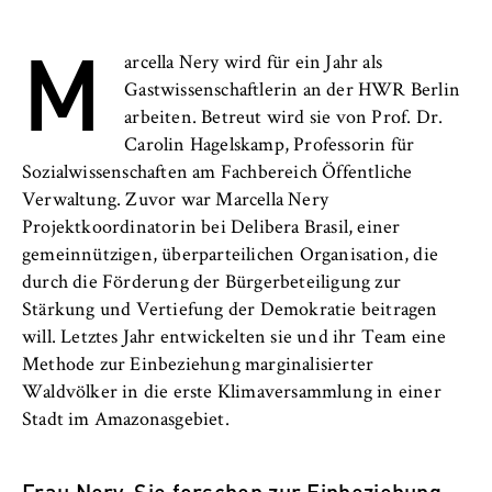
Anbieter:
M
Betreiber dieser Website
arcella Nery wird für ein Jahr als
Gastwissenschaftlerin an der HWR Berlin
Zweck:
arbeiten. Betreut wird sie von Prof. Dr.
Speichert den Zustimmungsstatus des
Carolin Hagelskamp, Professorin für
Benutzers für Cookies auf der aktuellen
Domäne. Dadurch wird verhindert, dass das
Sozialwissenschaften am Fachbereich Öffentliche
Cookie-Banner bei jedem erneuten Aufruf
Verwaltung. Zuvor war Marcella Nery
der Website wiederholt angezeigt wird.
Projektkoordinatorin bei Delibera Brasil, einer
gemeinnützigen, überparteilichen Organisation, die
Cookie Laufzeit:
durch die Förderung der Bürgerbeteiligung zur
1 Jahr
Stärkung und Vertiefung der Demokratie beitragen
will. Letztes Jahr entwickelten sie und ihr Team eine
Methode zur Einbeziehung marginalisierter
TYPO3 Frontend Nutzer
Waldvölker in die erste Klimaversammlung in einer
Name:
Stadt im Amazonasgebiet.
fe_typo_user
Frau Nery, Sie forschen zur Einbeziehung
Anbieter: