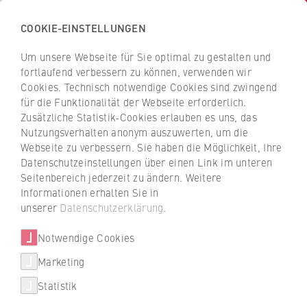
COOKIE-EINSTELLUNGEN
Zurück
zur
Um unsere Webseite für Sie optimal zu gestalten und
INa
Startseite
fortlaufend verbessern zu können, verwenden wir
der
Institut für Nachhaltigkeit der HWR Berlin
Cookies. Technisch notwendige Cookies sind zwingend
für die Funktionalität der Webseite erforderlich.
HWR
Zusätzliche Statistik-Cookies erlauben es uns, das
Berlin
Archiv
Nutzungsverhalten anonym auszuwerten, um die
Webseite zu verbessern. Sie haben die Möglichkeit, Ihre
Forschung
Datenschutzeinstellungen über einen Link im unteren
Seitenbereich jederzeit zu ändern. Weitere
Teilhabe und Demokratie in
Informationen erhalten Sie in
Brasilien und Deutschland
unserer
Datenschutzerklärung
.
Notwendige Cookies
Seit dem 1. Oktober 2024 ist Marcella Nery
Marketing
aus Brasilien als Bundeskanzler-Stipendiatin
an der HWR Berlin. Sie forscht zu den
Statistik
Themen Teilhabe und Demokratie in