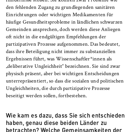
Hindernisse stoßen. Sie können zwar Probleme wie
Name:
den fehlenden Zugang zu grundlegenden sanitären
_pk_id, _pk_ses, _pk_ref
Einrichtungen oder wichtigen Medikamenten für
Anbieter:
häufige Gesundheitsprobleme in ländlichen schwarzen
Matomo
Gemeinden ansprechen, doch werden diese Anliegen
oft nicht in die endgültigen Empfehlungen der
Zweck:
partizipativen Prozesse aufgenommen. Das bedeutet,
Ermöglicht die anonyme Analyse Ihres
dass ihre Beteiligung nicht immer zu substanziellen
Nutzerverhaltens auf unserer Website, um
Ergebnissen führt, was Wissenschaftler*innen als
unser Angebot fortlaufend zu verbessern.
„deliberative Ungleichheit“ bezeichnen. Sie sind zwar
Hierzu werden Cookies gesetzt, die uns
helfen zu verstehen, welche Seiten am
physisch präsent, aber bei wichtigen Entscheidungen
häufigsten besucht werden.
unterrepräsentiert, so dass die sozialen und politischen
Ungleichheiten, die durch partizipative Prozesse
Cookie Laufzeit:
beseitigt werden sollen, fortbestehen.
bis zu 13 Monate
Wie kam es dazu, dass Sie sich entschieden
haben, genau diese beiden Länder zu
betrachten? Welche Gemeinsamkeiten der