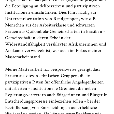
Ungleichheiten das politische Engagement prägen und
VISITOR_INFO1_LIVE, YSC, yt-remote-
die Beteiligung an deliberativen und partizipativen
connected-devices
Institutionen einschränken. Dies führt häufig zur
Anbieter:
Unterrepräsentation von Randgruppen, wie z. B.
Google Ireland Limited
Menschen aus der Arbeiterklasse und schwarzen
Frauen aus Quilombola-Gemeinschaften in Brasilien -
Zweck:
Gemeinschaften, deren Erbe in der
Erlaubt das Anzeigen und Abspielen von
Widerstandsfähigkeit versklavter Afrikanerinnen und
eingebetteten YouTube-Videos, wobei Daten
an Google übertragen und Cookies gesetzt
Afrikaner verwurzelt ist, was auch im Fokus meiner
werden.
Masterarbeit stand.
Cookie Laufzeit:
Meine Masterarbeit hat beispielsweise gezeigt, dass
bis zu 2 Jahre
Frauen aus diesen ethnischen Gruppen, die in
partizipativen Räten für öffentliche Angelegenheiten
mitarbeiten - institutionelle Gremien, die neben
Regierungsvertretern auch Bürgerinnen und Bürger in
STATISTIK
Entscheidungsprozesse einbeziehen sollen - bei der
Matomo
Beeinflussung von Entscheidungen auf erhebliche