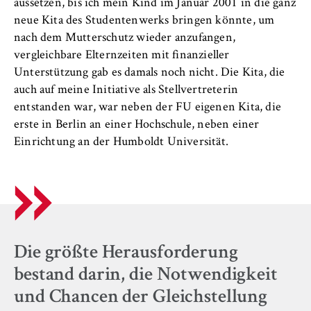
aussetzen, bis ich mein Kind im Januar 2001 in die ganz
Name:
neue Kita des Studentenwerks bringen könnte, um
_pk_id, _pk_ses, _pk_ref
nach dem Mutterschutz wieder anzufangen,
Anbieter:
vergleichbare Elternzeiten mit finanzieller
Matomo
Unterstützung gab es damals noch nicht. Die Kita, die
auch auf meine Initiative als Stellvertreterin
Zweck:
entstanden war, war neben der FU eigenen Kita, die
Ermöglicht die anonyme Analyse Ihres
erste in Berlin an einer Hochschule, neben einer
Nutzerverhaltens auf unserer Website, um
Einrichtung an der Humboldt Universität.
unser Angebot fortlaufend zu verbessern.
Hierzu werden Cookies gesetzt, die uns
helfen zu verstehen, welche Seiten am
häufigsten besucht werden.
Cookie Laufzeit:
bis zu 13 Monate
Die größte Herausforderung
bestand darin, die Notwendigkeit
und Chancen der Gleichstellung