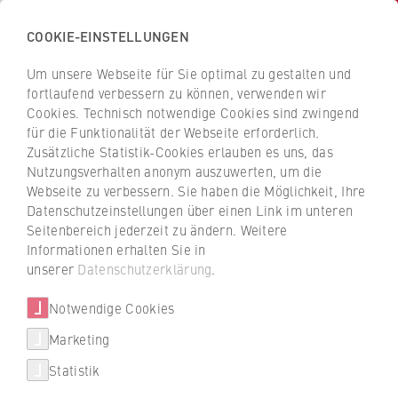
COOKIE-EINSTELLUNGEN
Zurück
zur
Um unsere Webseite für Sie optimal zu gestalten und
INa
Startseite
fortlaufend verbessern zu können, verwenden wir
der
Institut für Nachhaltigkeit der HWR Berlin
Cookies. Technisch notwendige Cookies sind zwingend
für die Funktionalität der Webseite erforderlich.
HWR
Zusätzliche Statistik-Cookies erlauben es uns, das
Berlin
Archiv
Nutzungsverhalten anonym auszuwerten, um die
Webseite zu verbessern. Sie haben die Möglichkeit, Ihre
Demokratie gestalten
Datenschutzeinstellungen über einen Link im unteren
Seitenbereich jederzeit zu ändern. Weitere
"Vorhandene Strukturen
Informationen erhalten Sie in
nachhaltig verändern"
unserer
Datenschutzerklärung
.
Notwendige Cookies
Seit 25 Jahren kämpft Viola Philipp als
Marketing
hauptberufliche Frauen- und
Gleichstellungsbeauftragte für bessere
Statistik
Studien- und Arbeitsbedingungen für