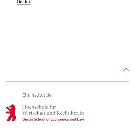
Berlin
Ein Institut der
H
o
c
h