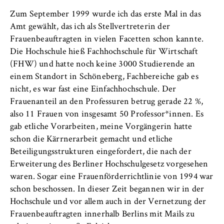
Betreiber dieser Website
Zum September 1999 wurde ich das erste Mal in das
Amt gewählt, das ich als Stellvertreterin der
Zweck:
Frauenbeauftragten in vielen Facetten schon kannte.
Dient der Identifizierung der
Die Hochschule hieß Fachhochschule für Wirtschaft
Browsersitzung für eingeloggte Frontend-
Benutzer (z. B. im geschützten
(FHW) und hatte noch keine 3000 Studierende an
Mitgliederbereich). Er speichert die
einem Standort in Schöneberg, Fachbereiche gab es
Session-ID und sorgt dafür, dass der Nutzer
nicht, es war fast eine Einfachhochschule. Der
während des Besuchs eingeloggt bleibt.
Frauenanteil an den Professuren betrug gerade 22 %,
also 11 Frauen von insgesamt 50 Professor*innen. Es
Cookie Laufzeit:
gab etliche Vorarbeiten, meine Vorgängerin hatte
Für die Dauer der Browsersitzung
schon die Kärrnerarbeit gemacht und etliche
Beteiligungsstrukturen eingefordert, die nach der
Erweiterung des Berliner Hochschulgesetz vorgesehen
MARKETING
waren. Sogar eine Frauenförderrichtlinie von 1994 war
schon beschossen. In dieser Zeit begannen wir in der
Youtube
Hochschule und vor allem auch in der Vernetzung der
Frauenbeauftragten innerhalb Berlins mit Mails zu
Name: