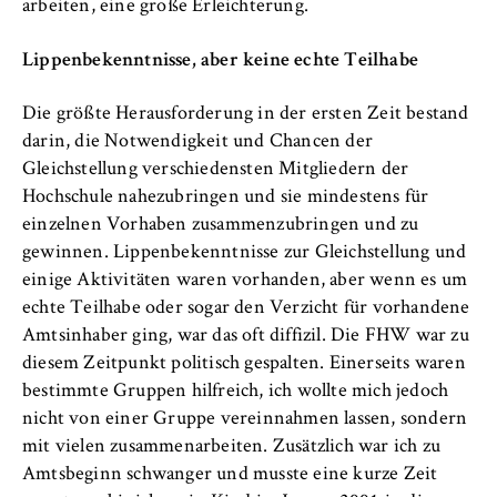
VISITOR_INFO1_LIVE, YSC, yt-remote-
arbeiten, eine große Erleichterung.
connected-devices
Lippenbekenntnisse, aber keine echte Teilhabe
Anbieter:
Google Ireland Limited
Die größte Herausforderung in der ersten Zeit bestand
darin, die Notwendigkeit und Chancen der
Zweck:
Gleichstellung verschiedensten Mitgliedern der
Erlaubt das Anzeigen und Abspielen von
eingebetteten YouTube-Videos, wobei Daten
Hochschule nahezubringen und sie mindestens für
an Google übertragen und Cookies gesetzt
einzelnen Vorhaben zusammenzubringen und zu
werden.
gewinnen. Lippenbekenntnisse zur Gleichstellung und
einige Aktivitäten waren vorhanden, aber wenn es um
Cookie Laufzeit:
echte Teilhabe oder sogar den Verzicht für vorhandene
bis zu 2 Jahre
Amtsinhaber ging, war das oft diffizil. Die FHW war zu
diesem Zeitpunkt politisch gespalten. Einerseits waren
bestimmte Gruppen hilfreich, ich wollte mich jedoch
nicht von einer Gruppe vereinnahmen lassen, sondern
STATISTIK
mit vielen zusammenarbeiten. Zusätzlich war ich zu
Matomo
Amtsbeginn schwanger und musste eine kurze Zeit