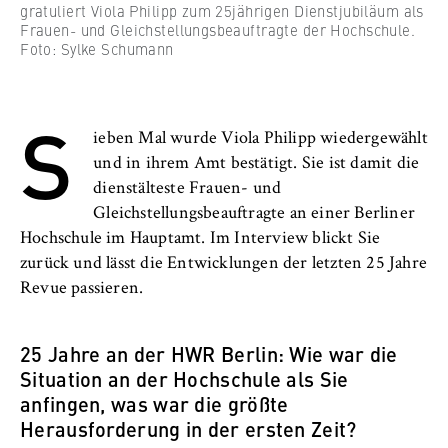
gratuliert Viola Philipp zum 25jährigen Dienstjubiläum als
Anbieter:
Frauen- und Gleichstellungsbeauftragte der Hochschule.
Foto: Sylke Schumann
Betreiber dieser Website
Zweck:
S
Speichert den Zustimmungsstatus des
Benutzers für Cookies auf der aktuellen
ieben Mal wurde Viola Philipp wiedergewählt
Domäne. Dadurch wird verhindert, dass das
und in ihrem Amt bestätigt. Sie ist damit die
Cookie-Banner bei jedem erneuten Aufruf
dienstälteste Frauen- und
der Website wiederholt angezeigt wird.
Gleichstellungsbeauftragte an einer Berliner
Hochschule im Hauptamt. Im Interview blickt Sie
Cookie Laufzeit:
zurück und lässt die Entwicklungen der letzten 25 Jahre
1 Jahr
Revue passieren.
TYPO3 Frontend Nutzer
25 Jahre an der HWR Berlin: Wie war die
Situation an der Hochschule als Sie
Name:
anfingen, was war die größte
fe_typo_user
Herausforderung in der ersten Zeit?
Anbieter: