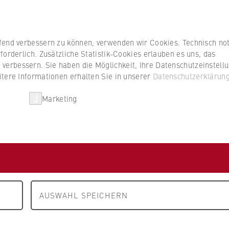
ufend verbessern zu können, verwenden wir Cookies. Technisch n
forderlich. Zusätzliche Statistik-Cookies erlauben es uns, das
erbessern. Sie haben die Möglichkeit, Ihre Datenschutzeinstell
itere Informationen erhalten Sie in unserer
Datenschutzerklärun
Marketing
Forschung
Lehre
Veranstaltungen
ek on Sustainability
AUSWAHL SPEICHERN