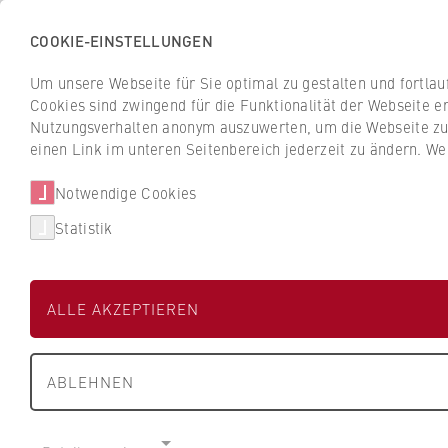
COOKIE-EINSTELLUNGEN
Zurück
Um unsere Webseite für Sie optimal zu gestalten und fortla
zur
INa
Cookies sind zwingend für die Funktionalität der Webseite er
Startseite
Nutzungsverhalten anonym auszuwerten, um die Webseite zu v
der
Institut für Nachhaltigkeit der HWR Berlin
einen Link im unteren Seitenbereich jederzeit zu ändern. We
HWR
Berlin
Notwendige Cookies
Aktuelles
Institut
Statistik
Aktuelles
ALLE AKZEPTIEREN
Themenabend
Online Themenab
ABLEHNEN
Nachhaltigkeit