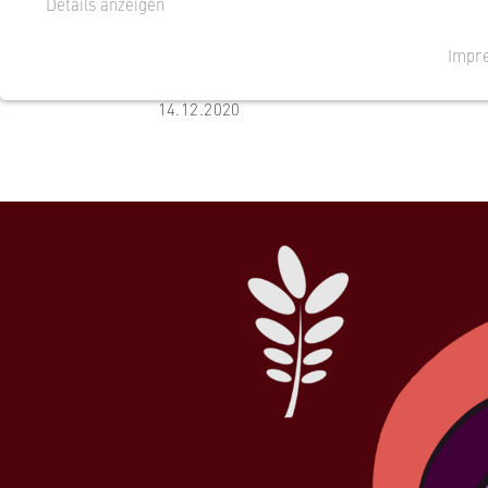
Details anzeigen
Am 14.12.2020 fand ein Online T
Impr
NOTWENDIGE COOKIES
14.12.2020
Cookie Consent
Name:
cookie_consent
Anbieter:
Betreiber dieser
Zweck:
Speichert den Z
Domäne. Dadurch
Aufruf der Websi
Cookie Laufzeit:
1 Jahr
TYPO3 Frontend Nutzer
Name:
fe_typo_user