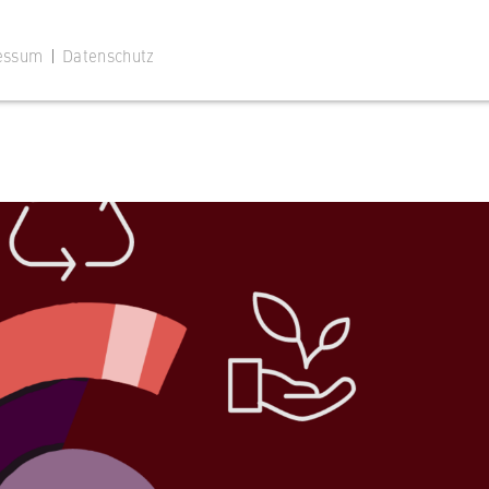
hemenabend zu Antike und Nachhaltigkeit statt.
essum
|
Datenschutz
 Website
ustimmungsstatus des Benutzers für Cookies auf der aktuellen
 wird verhindert, dass das Cookie-Banner bei jedem erneuten
te wiederholt angezeigt wird.