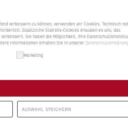
ufend verbessern zu können, verwenden wir Cookies. Technisch n
forderlich. Zusätzliche Statistik-Cookies erlauben es uns, das
erbessern. Sie haben die Möglichkeit, Ihre Datenschutzeinstell
itere Informationen erhalten Sie in unserer
Datenschutzerklärun
Marketing
Forschung
Lehre
Veranstaltungen
end Antike und
AUSWAHL SPEICHERN