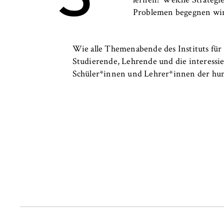
lernen? Welche Strategi
Problemen begegnen wir
Cookie Laufzeit:
bis zu 2 Jahre
Wie alle Themenabende des Instituts für
Studierende, Lehrende und die interessi
STATISTIK
Schüler*innen und Lehrer*innen der hu
Matomo
Name:
_pk_id, _pk_ses
Anbieter:
Matomo
Zweck:
Ermöglicht die 
unser Angebot fo
helfen zu verste
Cookie Laufzeit:
bis zu 13 Monat