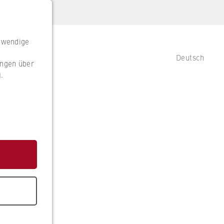
otwendige
Deutsch
ungen über
g
.