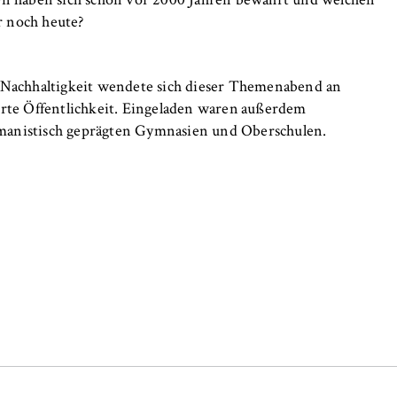
en haben sich schon vor 2000 Jahren bewährt und welchen
 noch heute?
 Nachhaltigkeit wendete sich dieser Themenabend an
erte Öffentlichkeit. Eingeladen waren außerdem
manistisch geprägten Gymnasien und Oberschulen.
, _pk_ref
anonyme Analyse Ihres Nutzerverhaltens auf unserer Website, um
rtlaufend zu verbessern. Hierzu werden Cookies gesetzt, die uns
hen, welche Seiten am häufigsten besucht werden.
e