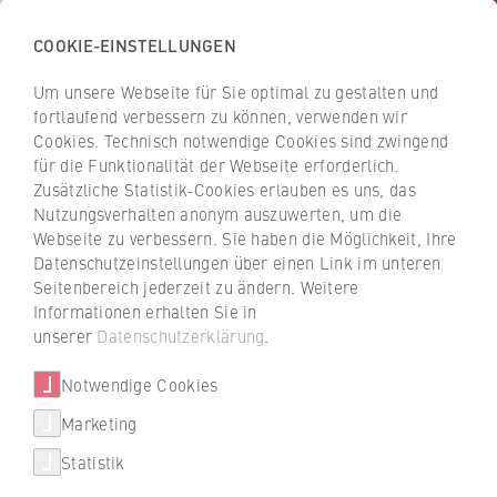
COOKIE-EINSTELLUNGEN
Zurück
zur
Um unsere Webseite für Sie optimal zu gestalten und
INa
Startseite
fortlaufend verbessern zu können, verwenden wir
der
Institut für Nachhaltigkeit der HWR Berlin
Cookies. Technisch notwendige Cookies sind zwingend
für die Funktionalität der Webseite erforderlich.
HWR
Zusätzliche Statistik-Cookies erlauben es uns, das
Berlin
Archiv
Nutzungsverhalten anonym auszuwerten, um die
Webseite zu verbessern. Sie haben die Möglichkeit, Ihre
Themenabend
Datenschutzeinstellungen über einen Link im unteren
Seitenbereich jederzeit zu ändern. Weitere
Online Themenabend
Informationen erhalten Sie in
Meeresschutz
unserer
Datenschutzerklärung
.
Notwendige Cookies
Am 28.05.2020 fand erstmalig durch die
Marketing
Corona-Krise ein Themenabend des INas
online statt. Das Thema war die Problematik
Statistik
von sogenannten Geisternetzen für den