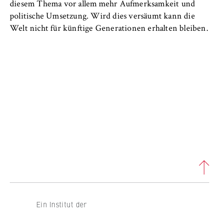
VISITOR_INFO1_LIVE, YSC, yt-remote-
diesem Thema vor allem mehr Aufmerksamkeit und
connected-devices
politische Umsetzung. Wird dies versäumt kann die
Welt nicht für künftige Generationen erhalten bleiben.
Anbieter:
Google Ireland Limited
Zweck:
Erlaubt das Anzeigen und Abspielen von
eingebetteten YouTube-Videos, wobei Daten
an Google übertragen und Cookies gesetzt
werden.
Cookie Laufzeit:
bis zu 2 Jahre
STATISTIK
Matomo
Ein Institut der