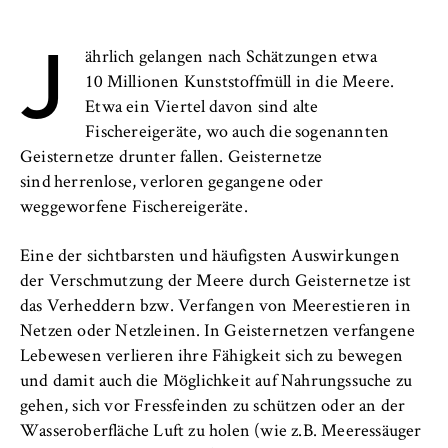
Anbieter:
J
Betreiber dieser Website
ährlich gelangen nach Schätzungen etwa
10 Millionen Kunststoffmüll in die Meere.
Zweck:
Etwa ein Viertel davon sind alte
Speichert den Zustimmungsstatus des
Fischereigeräte, wo auch die sogenannten
Benutzers für Cookies auf der aktuellen
Domäne. Dadurch wird verhindert, dass das
Geisternetze drunter fallen. Geisternetze
Cookie-Banner bei jedem erneuten Aufruf
sind herrenlose, verloren gegangene oder
der Website wiederholt angezeigt wird.
weggeworfene Fischereigeräte.
Cookie Laufzeit:
Eine der sichtbarsten und häufigsten Auswirkungen
1 Jahr
der Verschmutzung der Meere durch Geisternetze ist
das Verheddern bzw. Verfangen von Meerestieren in
Netzen oder Netzleinen. In Geisternetzen verfangene
TYPO3 Frontend Nutzer
Lebewesen verlieren ihre Fähigkeit sich zu bewegen
Name:
und damit auch die Möglichkeit auf Nahrungssuche zu
fe_typo_user
gehen, sich vor Fressfeinden zu schützen oder an der
Wasseroberfläche Luft zu holen (wie z.B. Meeressäuger
Anbieter: