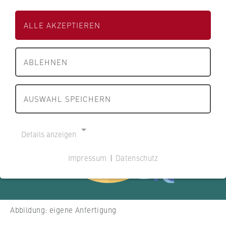
Meeresschutz.
ALLE AKZEPTIEREN
28.05.2020
ABLEHNEN
AUSWAHL SPEICHERN
Details anzeigen
Impressum
|
Datenschutz
NOTWENDIGE COOKIES
Cookie Consent
Name:
Abbildung: eigene Anfertigung
cookie_consent