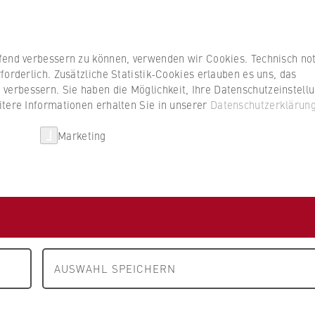
ufend verbessern zu können, verwenden wir Cookies. Technisch n
forderlich. Zusätzliche Statistik-Cookies erlauben es uns, das
erbessern. Sie haben die Möglichkeit, Ihre Datenschutzeinstell
itere Informationen erhalten Sie in unserer
Datenschutzerklärun
Marketing
Forschung
Lehre
Veranstaltungen
 zur CO2-Steuer
AUSWAHL SPEICHERN