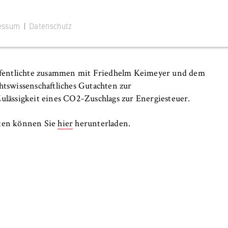
sigkeit eines CO2- Zuschlags zur Energiesteuer
essum
|
Datenschutz
öffentlichte zusammen mit Friedhelm Keimeyer und dem
htswissenschaftliches Gutachten zur
 Website
Zulässigkeit eines CO2-Zuschlags zur Energiesteuer.
ustimmungsstatus des Benutzers für Cookies auf der aktuellen
hten können Sie
hier
herunterladen.
 wird verhindert, dass das Cookie-Banner bei jedem erneuten
te wiederholt angezeigt wird.