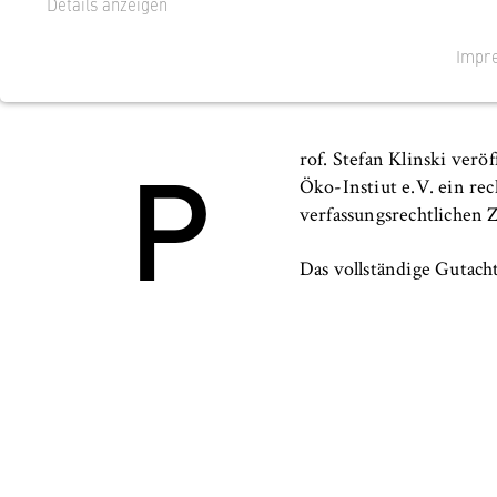
Details anzeigen
Zur verfassungsrechtlichen Zuläs
Impr
19.08.2019
NOTWENDIGE COOKIES
Cookie Consent
P
rof. Stefan Klinski ver
Name:
cookie_consent
Öko-Instiut e.V. ein rec
Anbieter:
Betreiber dieser
verfassungsrechtlichen 
Zweck:
Speichert den Z
Das vollständige Gutac
Domäne. Dadurch
Aufruf der Websi
Cookie Laufzeit:
1 Jahr
TYPO3 Frontend Nutzer
Name:
fe_typo_user