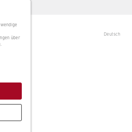
otwendige
Deutsch
ungen über
g
.