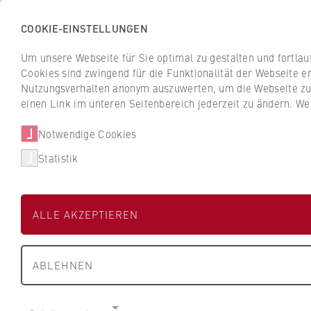
COOKIE-EINSTELLUNGEN
Zurück
Um unsere Webseite für Sie optimal zu gestalten und fortla
zur
INa
Cookies sind zwingend für die Funktionalität der Webseite er
Startseite
Nutzungsverhalten anonym auszuwerten, um die Webseite zu v
der
Institut für Nachhaltigkeit der HWR Berlin
einen Link im unteren Seitenbereich jederzeit zu ändern. We
HWR
Berlin
Notwendige Cookies
Aktuelles
Institut
Statistik
Aktuelles
ALLE AKZEPTIEREN
Klimaschutz
Rechtsgutachten
ABLEHNEN